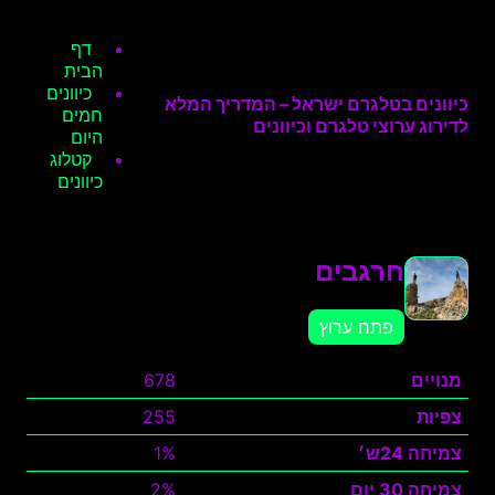
דף
הבית
כיוונים
כיוונים בטלגרם ישראל – המדריך המלא
חמים
לדירוג ערוצי טלגרם וכיוונים
היום
קטלוג
כיוונים
חרגבים
פתח ערוץ
מנויים
678
צפיות
255
צמיחה 24ש׳
1%
צמיחה 30 יום
2%