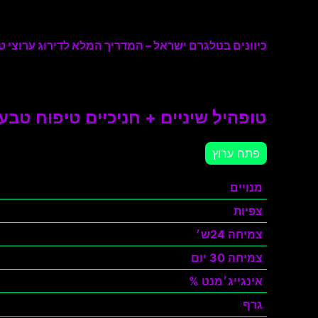
כיוונים בטלגרם ישראל – המדריך המלא לדירוג ערוצי טל
טופהיל שיניים + חניכיים טיפוח טבעי
פתח ערוץ
מנויים
צפיות
צמיחה 24ש׳
צמיחה 30 יום
אינגייג׳מנט %
גרף