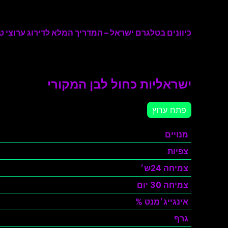
כיוונים בטלגרם ישראל – המדריך המלא לדירוג ערוצי טל
ישראליות כחול לבן המקורי
פתח ערוץ
מנויים
צפיות
צמיחה 24ש׳
צמיחה 30 יום
אינגייג׳מנט %
גרף