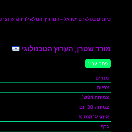
כיוונים בטלגרם ישראל – המדריך המלא לדירוג ערוצי טל
מורד שטרן, הערוץ הטכנולוגי
פתח ערוץ
מנויים
צפיות
צמיחה 24ש׳
צמיחה 30 יום
אינגייג׳מנט %
גרף