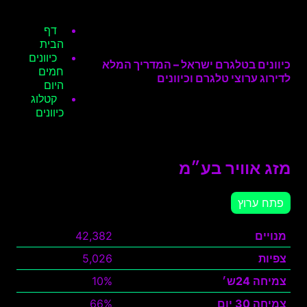
דף
הבית
כיוונים
כיוונים בטלגרם ישראל – המדריך המלא
חמים
לדירוג ערוצי טלגרם וכיוונים
היום
קטלוג
כיוונים
מזג אוויר בע״מ
פתח ערוץ
מנויים
42,382
צפיות
5,026
צמיחה 24ש׳
10%
צמיחה 30 יום
66%