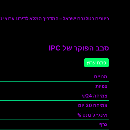
כיוונים בטלגרם ישראל – המדריך המלא לדירוג ערוצי טל
סבב הפוקר של IPC
פתח ערוץ
מנויים
צפיות
צמיחה 24ש׳
צמיחה 30 יום
אינגייג׳מנט %
גרף