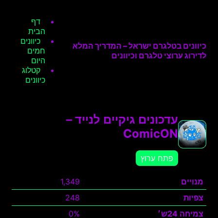
דף
הבית
כיוונים
כיוונים בטלגרם ישראל – המדריך המלא
חמים
לדירוג ערוצי טלגרם וכיוונים
היום
קטלוג
כיוונים
עדכונים גיקיים לנייד –
ComicON
פתח ערוץ
מנויים
1,349
צפיות
248
צמיחה 24ש׳
0%