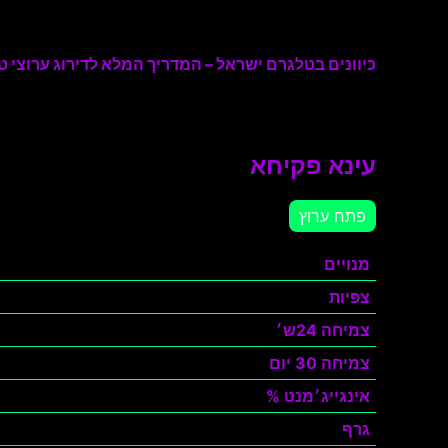
כיוונים בטלגרם ישראל – המדריך המלא לדירוג ערוצי טל
עינא פקיחא
פתח ערוץ
מנויים
צפיות
צמיחה 24ש׳
צמיחה 30 יום
אינגייג׳מנט %
גרף