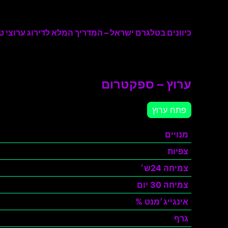
כיוונים בטלגרם ישראל – המדריך המלא לדירוג ערוצי טל
ערוץ – ספקטרום
פתח ערוץ
מנויים
צפיות
צמיחה 24ש׳
צמיחה 30 יום
אינגייג׳מנט %
גרף