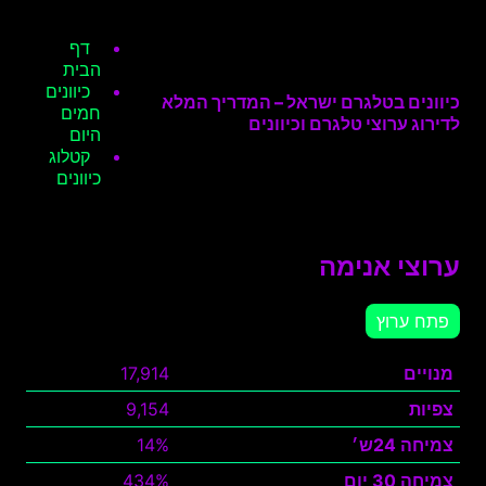
דף
הבית
כיוונים
כיוונים בטלגרם ישראל – המדריך המלא
חמים
לדירוג ערוצי טלגרם וכיוונים
היום
קטלוג
כיוונים
ערוצי אנימה
פתח ערוץ
מנויים
17,914
צפיות
9,154
צמיחה 24ש׳
14%
צמיחה 30 יום
434%