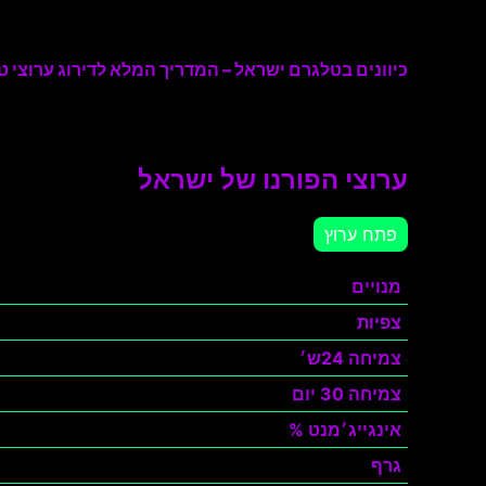
כיוונים בטלגרם ישראל – המדריך המלא לדירוג ערוצי טל
ערוצי הפורנו של ישראל
פתח ערוץ
מנויים
צפיות
צמיחה 24ש׳
צמיחה 30 יום
אינגייג׳מנט %
גרף