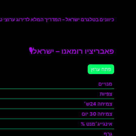
כיוונים בטלגרם ישראל – המדריך המלא לדירוג ערוצי טל
פאבריציו רומאנו – ישראל🎙
פתח ערוץ
מנויים
צפיות
צמיחה 24ש׳
צמיחה 30 יום
אינגייג׳מנט %
גרף