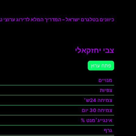
כיוונים בטלגרם ישראל – המדריך המלא לדירוג ערוצי טל
צבי יחזקאלי
פתח ערוץ
מנויים
צפיות
צמיחה 24ש׳
צמיחה 30 יום
אינגייג׳מנט %
גרף