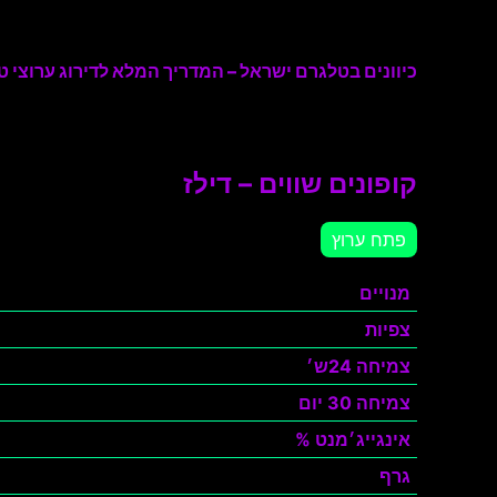
כיוונים בטלגרם ישראל – המדריך המלא לדירוג ערוצי טל
קופונים שווים – דילז
פתח ערוץ
מנויים
צפיות
צמיחה 24ש׳
צמיחה 30 יום
אינגייג׳מנט %
גרף