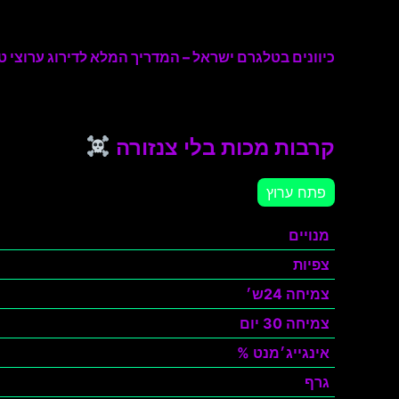
כיוונים בטלגרם ישראל – המדריך המלא לדירוג ערוצי טל
קרבות מכות בלי צנזורה
פתח ערוץ
מנויים
צפיות
צמיחה 24ש׳
צמיחה 30 יום
אינגייג׳מנט %
גרף