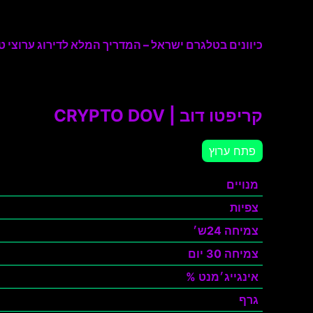
כיוונים בטלגרם ישראל – המדריך המלא לדירוג ערוצי טל
קריפטו דוב | CRYPTO DOV
פתח ערוץ
מנויים
צפיות
צמיחה 24ש׳
צמיחה 30 יום
אינגייג׳מנט %
גרף