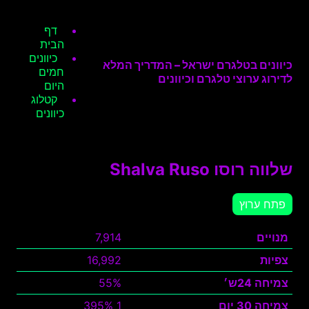
דף
הבית
כיוונים
כיוונים בטלגרם ישראל – המדריך המלא
חמים
לדירוג ערוצי טלגרם וכיוונים
היום
קטלוג
כיוונים
שלווה רוסו Shalva Ruso
פתח ערוץ
מנויים
7,914
צפיות
16,992
צמיחה 24ש׳
55%
צמיחה 30 יום
1 395%