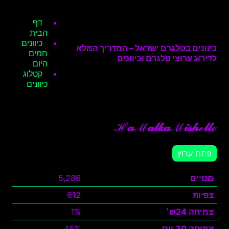
דף
הבית
כיוונים
כיוונים בטלגרם ישראל – המדריך המלא
חמים
לדירוג ערוצי טלגרם וכיוונים
היום
קטלוג
כיוונים
ℋ𝒶ℳ𝒶𝓁𝓀𝒶ℳ𝒾𝓈𝒽ℯ𝓁𝓁ℯ
פתח ערוץ
מנויים
5,286
צפיות
612
צמיחה 24ש׳
1%
צמיחה 30 יום
46%