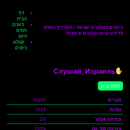
דף
הבית
כיוונים
כיוונים בטלגרם ישראל – המדריך המלא
חמים
לדירוג ערוצי טלגרם וכיוונים
היום
קטלוג
כיוונים
Cлушай, Израиль
פתח ערוץ
מנויים
11,291
צפיות
1,525
צמיחה 24ש׳
2%
צמיחה 30 יום
133%