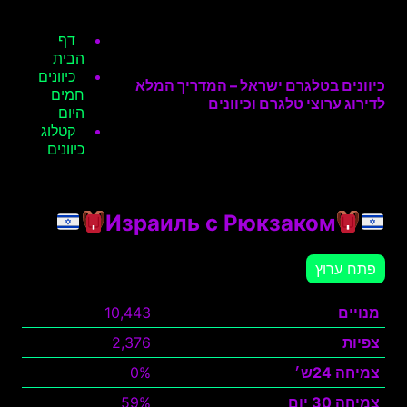
דף
הבית
כיוונים
כיוונים בטלגרם ישראל – המדריך המלא
חמים
לדירוג ערוצי טלגרם וכיוונים
היום
קטלוג
כיוונים
Израиль с Рюкзаком
פתח ערוץ
מנויים
10,443
צפיות
2,376
צמיחה 24ש׳
0%
צמיחה 30 יום
59%