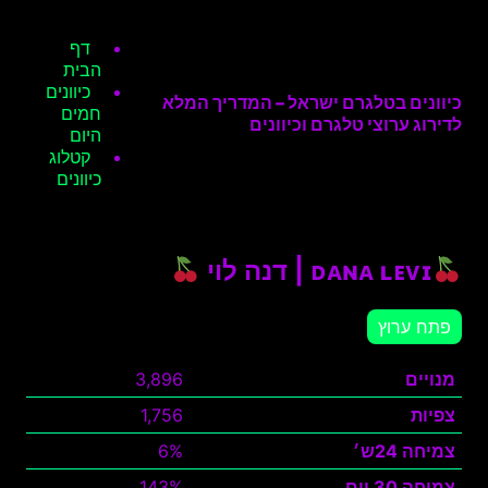
דף
הבית
כיוונים
כיוונים בטלגרם ישראל – המדריך המלא
חמים
לדירוג ערוצי טלגרם וכיוונים
היום
קטלוג
כיוונים
ᴅᴀɴᴀ ʟᴇᴠɪ | דנה לוי
פתח ערוץ
מנויים
3,896
צפיות
1,756
צמיחה 24ש׳
6%
צמיחה 30 יום
143%