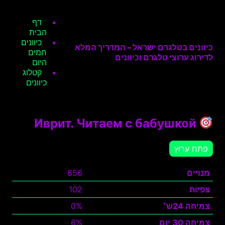
דף
הבית
כיוונים
כיוונים בטלגרם ישראל – המדריך המלא
חמים
לדירוג ערוצי טלגרם וכיוונים
היום
קטלוג
כיוונים
Иврит. Читаем с бабушкой
פתח ערוץ
מנויים
656
צפיות
102
צמיחה 24ש׳
0%
צמיחה 30 יום
6%