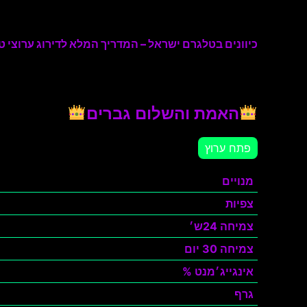
כיוונים בטלגרם ישראל – המדריך המלא לדירוג ערוצי טל
האמת והשלום גברים
פתח ערוץ
מנויים
צפיות
צמיחה 24ש׳
צמיחה 30 יום
אינגייג׳מנט %
גרף