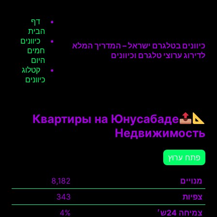
דף
הבית
כיוונים
כיוונים בטלגרם ישראל – המדריך המלא
חמים
לדירוג ערוצי טלגרם וכיוונים
היום
קטלוג
כיוונים
Квартиры на Юнусабаде
Недвижимость
פתח ערוץ
מנויים
8,182
צפיות
343
צמיחה 24ש׳
4%