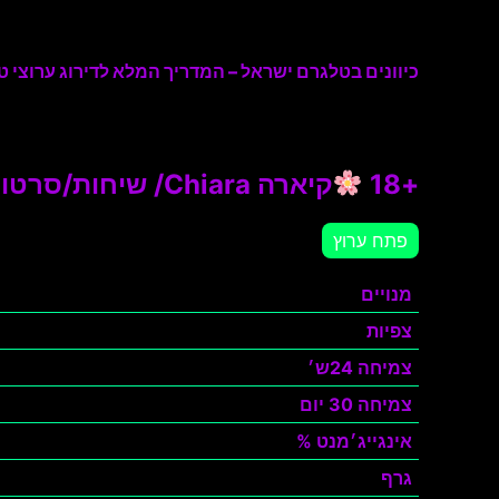
כיוונים בטלגרם ישראל – המדריך המלא לדירוג ערוצי טל
+18
קיארה Chiara/ שיחות/סרטונים
פתח ערוץ
מנויים
צפיות
צמיחה 24ש׳
צמיחה 30 יום
אינגייג׳מנט %
גרף