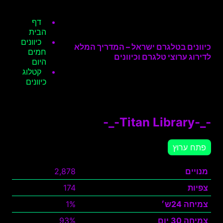
דף
הבית
כיוונים
כיוונים בטלגרם ישראל – המדריך המלא
חמים
לדירוג ערוצי טלגרם וכיוונים
היום
קטלוג
כיוונים
-_-Titan Library-_-
פתח ערוץ
מנויים
2,878
צפיות
174
צמיחה 24ש׳
1%
צמיחה 30 יום
93%