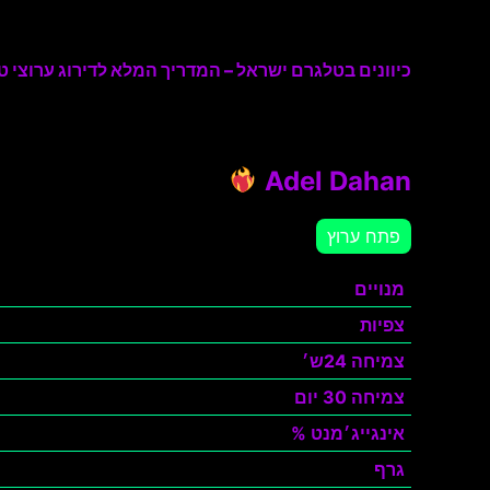
כיוונים בטלגרם ישראל – המדריך המלא לדירוג ערוצי טל
Adel Dahan
פתח ערוץ
מנויים
צפיות
צמיחה 24ש׳
צמיחה 30 יום
אינגייג׳מנט %
גרף