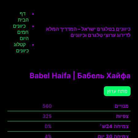
דף
הבית
כיוונים
כיוונים בטלגרם ישראל – המדריך המלא
חמים
לדירוג ערוצי טלגרם וכיוונים
היום
קטלוג
כיוונים
Babel Haifa | Бабель Хайфа
פתח ערוץ
מנויים
560
צפיות
325
צמיחה 24ש׳
0%
צמיחה 30 יום
4%