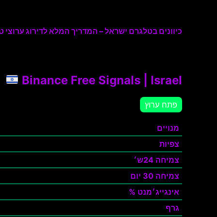
כיוונים בטלגרם ישראל – המדריך המלא לדירוג ערוצי טל
Binance Free Signals | Israel
פתח ערוץ
מנויים
צפיות
צמיחה 24ש׳
צמיחה 30 יום
אינגייג׳מנט %
גרף