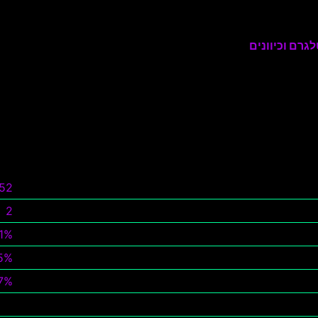
גרם וכיוונים
852
2
1%
5%
7%
צפ