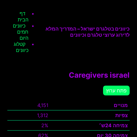
דף
הבית
כיוונים
כיוונים בטלגרם ישראל – המדריך המלא
חמים
לדירוג ערוצי טלגרם וכיוונים
היום
קטלוג
כיוונים
Caregivers israel
פתח ערוץ
מנויים
4,151
צפיות
1,312
צמיחה 24ש׳
2%
צמיחה 30 יום
62%