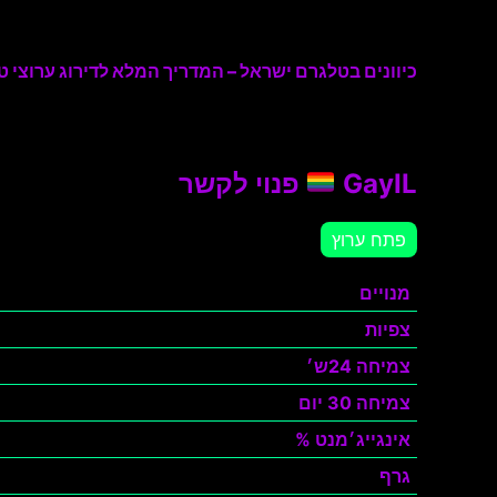
כיוונים בטלגרם ישראל – המדריך המלא לדירוג ערוצי טל
GayIL
פנוי לקשר
פתח ערוץ
מנויים
צפיות
צמיחה 24ש׳
צמיחה 30 יום
אינגייג׳מנט %
גרף