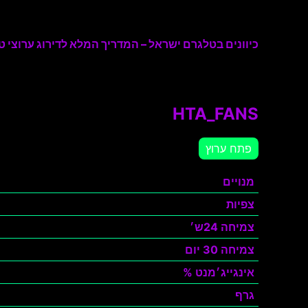
כיוונים בטלגרם ישראל – המדריך המלא לדירוג ערוצי טל
HTA_FANS
פתח ערוץ
מנויים
צפיות
צמיחה 24ש׳
צמיחה 30 יום
אינגייג׳מנט %
גרף