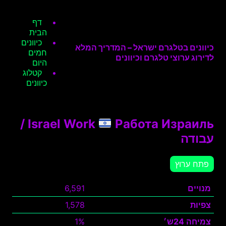
דף
הבית
כיוונים
כיוונים בטלגרם ישראל – המדריך המלא
חמים
לדירוג ערוצי טלגרם וכיוונים
היום
קטלוג
כיוונים
Работа Израиль /
Israel Work
עבודה
פתח ערוץ
מנויים
6,591
צפיות
1,578
צמיחה 24ש׳
1%