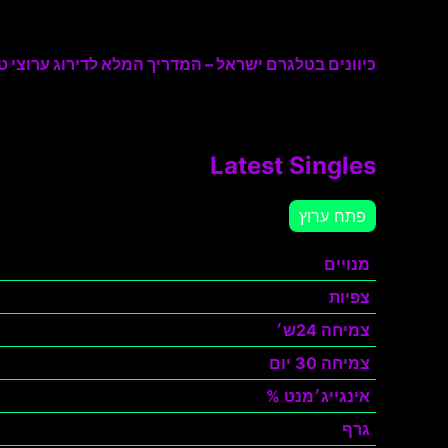
כיוונים בטלגרם ישראל – המדריך המלא לדירוג ערוצי טל
Latest Singles
פתח ערוץ
מנויים
צפיות
צמיחה 24ש׳
צמיחה 30 יום
אינגייג׳מנט %
גרף