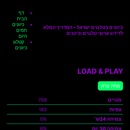
דף
הבית
כיוונים
כיוונים בטלגרם ישראל – המדריך המלא
חמים
לדירוג ערוצי טלגרם וכיוונים
היום
קטלוג
כיוונים
LOAD & PLAY
פתח ערוץ
מנויים
709
צפיות
143
צמיחה 24ש׳
0%
צמיחה 30 יום
8%