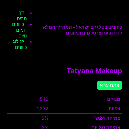
דף
הבית
כיוונים
כיוונים בטלגרם ישראל – המדריך המלא
חמים
לדירוג ערוצי טלגרם וכיוונים
היום
קטלוג
כיוונים
Tatyana Makeup
פתח ערוץ
מנויים
1,540
צפיות
1,232
צמיחה 24ש׳
2%
צמיחה 30 יום
3%