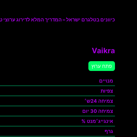
כיוונים בטלגרם ישראל – המדריך המלא לדירוג ערוצי טל
Vaikra
פתח ערוץ
מנויים
צפיות
צמיחה 24ש׳
צמיחה 30 יום
אינגייג׳מנט %
גרף