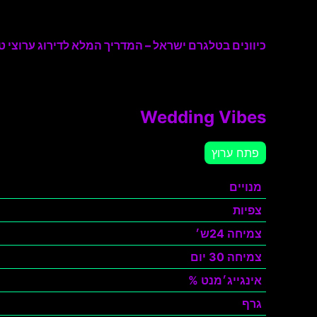
כיוונים בטלגרם ישראל – המדריך המלא לדירוג ערוצי טל
Wedding Vibes
פתח ערוץ
מנויים
צפיות
צמיחה 24ש׳
צמיחה 30 יום
אינגייג׳מנט %
גרף