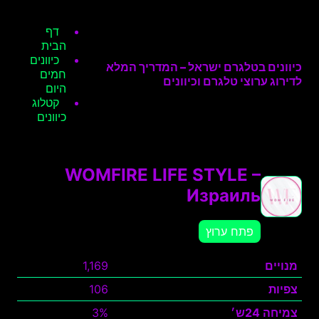
דף
הבית
כיוונים
כיוונים בטלגרם ישראל – המדריך המלא
חמים
לדירוג ערוצי טלגרם וכיוונים
היום
קטלוג
כיוונים
WOMFIRE LIFE STYLE –
Израиль
פתח ערוץ
מנויים
1,169
צפיות
106
צמיחה 24ש׳
3%