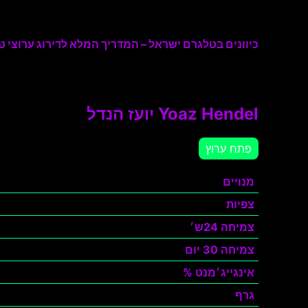
כיוונים בטלגרם ישראל – המדריך המלא לדירוג ערוצי טל
Yoaz Hendel יועז הנדל
פתח ערוץ
מנויים
צפיות
צמיחה 24ש׳
צמיחה 30 יום
אינגייג׳מנט %
גרף