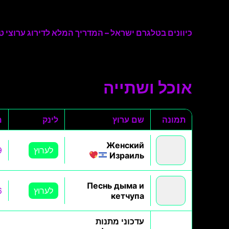
כיוונים בטלגרם ישראל – המדריך המלא לדירוג ערוצי טל
אוכל ושתייה
תמונה
שם ערוץ
לינק
מ
Женский
לערוץ
9
Израиль
Песнь дыма и
לערוץ
6
кетчупа
עדכוני מתנות