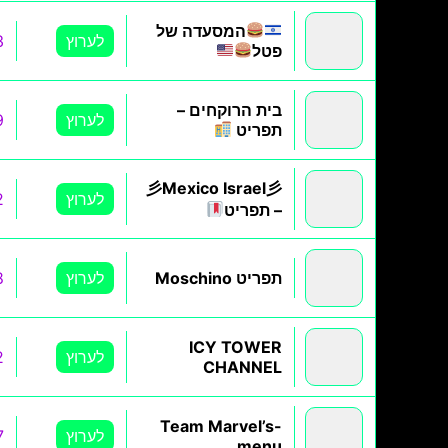
המסעדה של
לערוץ
3
פטל
בית הרוקחים –
לערוץ
9
תפריט
彡Mexico Israel彡
לערוץ
2
– תפריט
תפריט Moschino
לערוץ
8
ICY TOWER
לערוץ
2
CHANNEL
Team Marvel’s-
לערוץ
7
menu