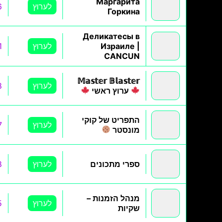
Маргарита
לערוץ
6
Горкина
Деликатесы в
Израиле |
לערוץ
1
CANCUN
𝕄𝕒𝕤𝕥𝕖𝕣 𝔹𝕝𝕒𝕤𝕥𝕖𝕣
לערוץ
8
ערוץ ראשי
התפריט של קוקי
לערוץ
7
מונסטר
ספרי מתכונים
לערוץ
8
מנהל הזמנות –
לערוץ
5
שקיות