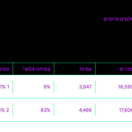
גרם וכיוונים
נויים
צפיות
צמיחה 24ש׳
צמיחה 0
1 101%
9%
3,947
18,59
2 586%
83%
4,466
17,60