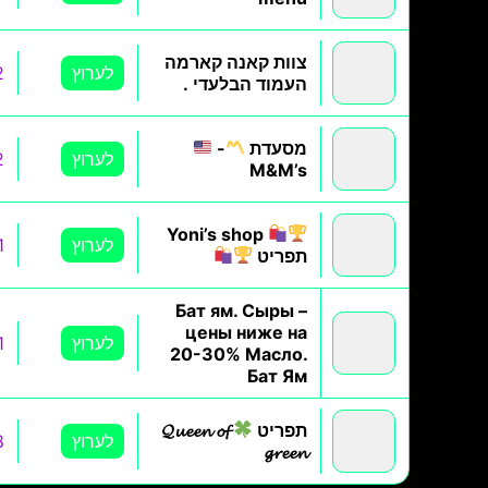
צוות קאנה קארמה
לערוץ
2
העמוד הבלעדי .
מסעדת
-
לערוץ
2
M&M’s
Yoni’s shop
לערוץ
1
תפריט
Бат ям. Сыры –
цены ниже на
לערוץ
1
20-30% Масло.
Бат Ям
תפריט
𝓠𝓾𝓮𝓮𝓷 𝓸𝓯
לערוץ
8
𝓰𝓻𝓮𝓮𝓷