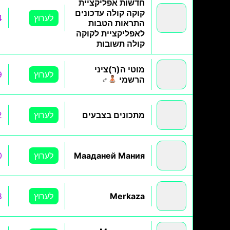
חדשות אפליקציית
קוקה קולה עדכונים
לערוץ
4
התראות הטבות
לאפליקציית לקוקה
קולה תשובות
מוטי ה(ר)ציני
לערוץ
9
הרשמי
‍♂
מתכונים בצבעים
לערוץ
2
Мааданей Мания
לערוץ
0
Merkaza
לערוץ
8