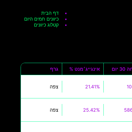
דף הבית
כיוונים חמים היום
קטלוג כיוונים
3 יום
אינגייג׳מנט %
גרף
21.41%
צפה
25.42%
צפה