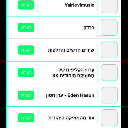
Yairlevimusic
לערוץ
ברדק
לערוץ
שירים חדשים והדלפות
לערוץ
עֲרוּץ הַקְּלִיפִּים שֶׁל
לערוץ
הַמּוּזִיקָה הַיְּהוּדִית 3K
Eden Hason • עדן חסון
לערוץ
עוד מהמוזיקה היהודית
לערוץ