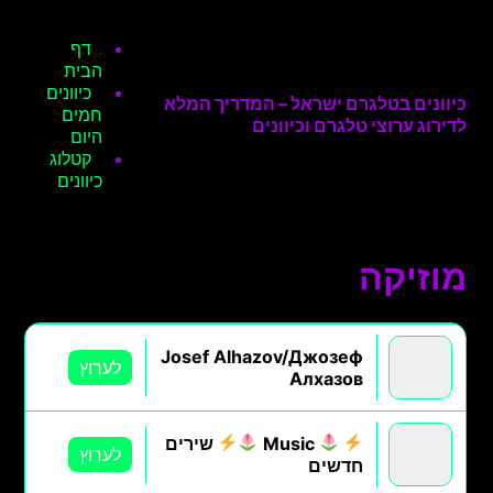
דף
הבית
כיוונים
כיוונים בטלגרם ישראל – המדריך המלא
חמים
לדירוג ערוצי טלגרם וכיוונים
היום
קטלוג
כיוונים
מוזיקה
Josef Alhazov/Джозеф
לערוץ
Алхазов
Music
שירים
לערוץ
חדשים