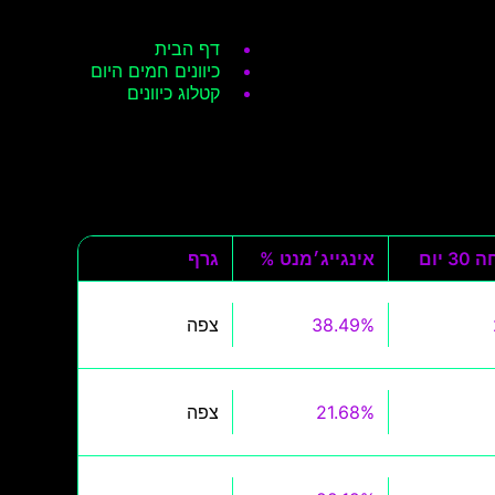
דף הבית
כיוונים חמים היום
קטלוג כיוונים
3 יום
אינגייג׳מנט %
גרף
38.49%
צפה
21.68%
צפה