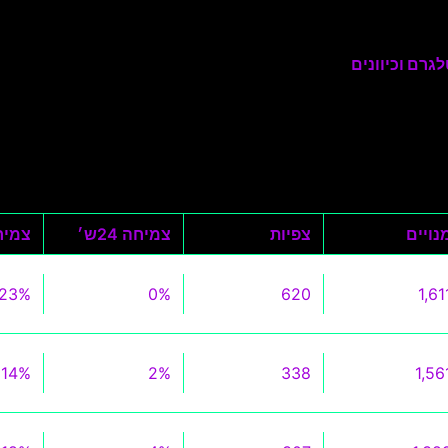
גרם וכיוונים
נויים
צפיות
צמיחה 24ש׳
צמיחה 0
23%
0%
620
1,61
14%
2%
338
1,56