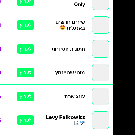
לערוץ
9
Only
שירים חדשים
לערוץ
4
באנגלית
חתונות חסידיות
לערוץ
1
מוטי שטיינמץ
לערוץ
1
עונג שבת
לערוץ
5
𝗟𝗲𝘃𝘆 𝗙𝗮𝗹𝗸𝗼𝘄𝗶𝘁𝘇
לערוץ
5