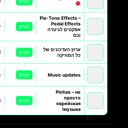
לערוץ
9
Pis-Tone Effects –
Pedal Effects
לערוץ
2
אפקטים לגיטרה
ובס
ערוץ העדכונים של
לערוץ
1
כל המוזיקה
Music updates
לערוץ
5
Pinhas – не
просто
לערוץ
9
еврейская
музыка!
» קודם
1
2
3
הבא »