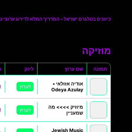
כיוונים בטלגרם ישראל – המדריך המלא לדירוג ערוצי טל
מוזיקה
תמונה
שם ערוץ
לינק
מ
אודיה אזולאי •
לערוץ
1
Odeya Azulay
מיוזיק >>>> מה
לערוץ
1
שמעניין
Jewish Music